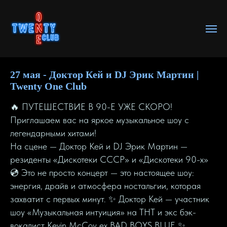
27 мая - Доктор Кей и DJ Эрик Мартин |
Twenty One Club
🔥 ПУТЕШЕСТВИЕ В 90-Е УЖЕ СКОРО!
Приглашаем вас на яркое музыкальное шоу с
легендарными хитами!
На сцене — Доктор Кей и DJ Эрик Мартин —
резиденты «Дискотеки СССР» и «Дискотеки 90-х»
💿 Это не просто концерт — это настоящее шоу:
энергия, драйв и атмосфера ностальгии, которая
захватит с первых минут. ✨ Доктор Кей — участник
шоу «Музыкальная интуиция» на ТНТ и экс бэк-
вокалист Kevin McCoy ex BAD BOYS BLUE ✨